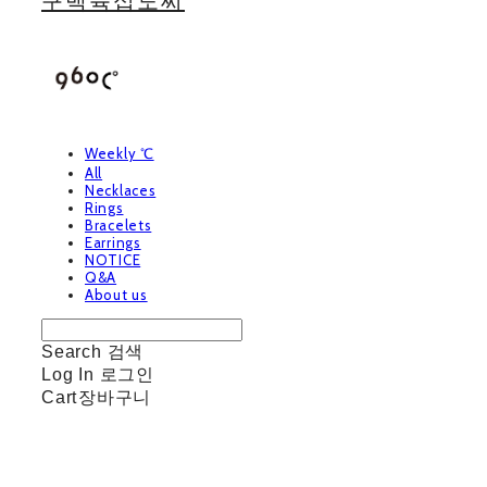
구백육십도씨
Weekly ℃
All
Necklaces
Rings
Bracelets
Earrings
NOTICE
Q&A
About us
Search
검색
Log In
로그인
Cart
장바구니