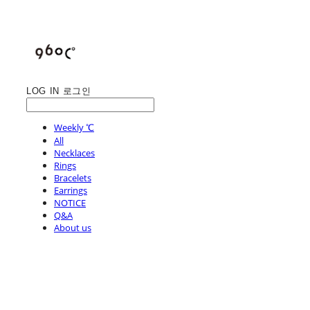
LOG IN
로그인
Weekly ℃
All
Necklaces
Rings
Bracelets
Earrings
NOTICE
Q&A
About us