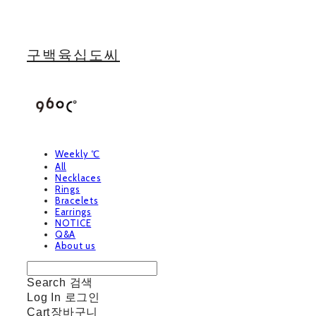
구백육십도씨
Weekly ℃
All
Necklaces
Rings
Bracelets
Earrings
NOTICE
Q&A
About us
Search
검색
Log In
로그인
Cart
장바구니