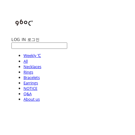
LOG IN
로그인
Weekly ℃
All
Necklaces
Rings
Bracelets
Earrings
NOTICE
Q&A
About us