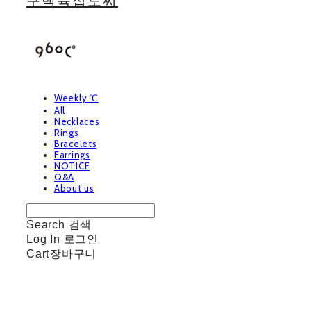
구백육십도씨
Weekly ℃
All
Necklaces
Rings
Bracelets
Earrings
NOTICE
Q&A
About us
Search
검색
Log In
로그인
Cart
장바구니