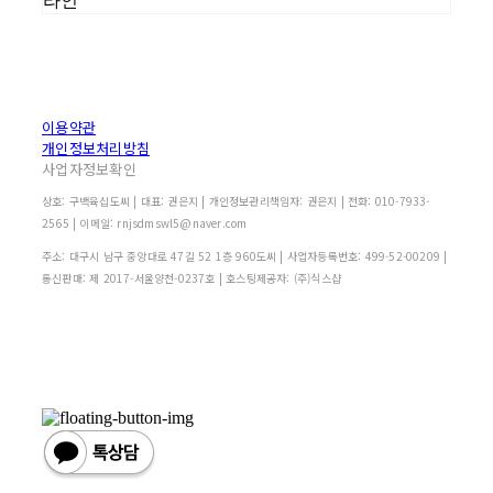
라인
이용약관
개인정보처리방침
사업자정보확인
상호: 구백육십도씨 | 대표: 권은지 | 개인정보관리책임자: 권은지 | 전화: 010-7933-
2565 | 이메일: rnjsdmswl5@naver.com
주소: 대구시 남구 중앙대로 47길 52 1층 960도씨 | 사업자등록번호:
499-52-00209
|
통신판매:
제 2017-서울양천-0237호
| 호스팅제공자: (주)식스샵