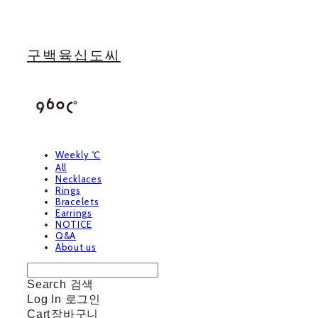
구백육십도씨
Weekly ℃
All
Necklaces
Rings
Bracelets
Earrings
NOTICE
Q&A
About us
Search
검색
Log In
로그인
Cart
장바구니